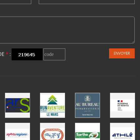
DE
*
:
ENVOYER