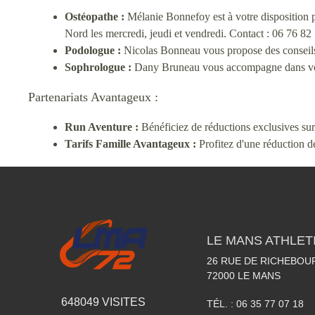
Ostéopathe :
Mélanie Bonnefoy est à votre disposition po
Nord les mercredi, jeudi et vendredi. Contact : 06 76 82
Podologue :
Nicolas Bonneau vous propose des conseils a
Sophrologue :
Dany Bruneau vous accompagne dans votre
Partenariats Avantageux :
Run Aventure :
Bénéficiez de réductions exclusives su
Tarifs Famille Avantageux :
Profitez d'une réduction de
LE MANS ATHLETI
26 RUE DE RICHEBOU
72000
LE MANS
648049
VISITES
TÉL. :
06 35 77 07 18