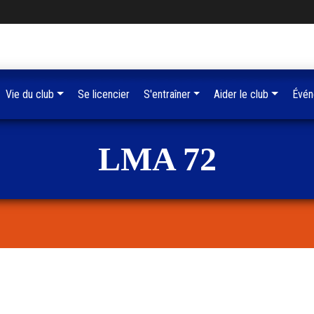
Vie du club
Se licencier
S'entraîner
Aider le club
Évén
LMA 72