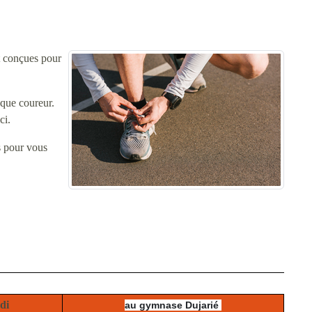
 conçues pour
aque coureur.
ci.
s pour vous
di
au gymnase Dujarié