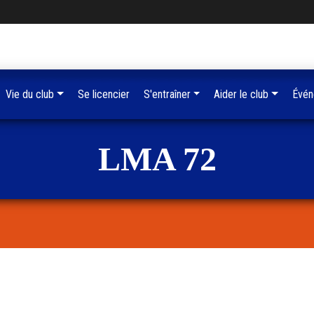
Vie du club
Se licencier
S'entraîner
Aider le club
Évén
LMA 72