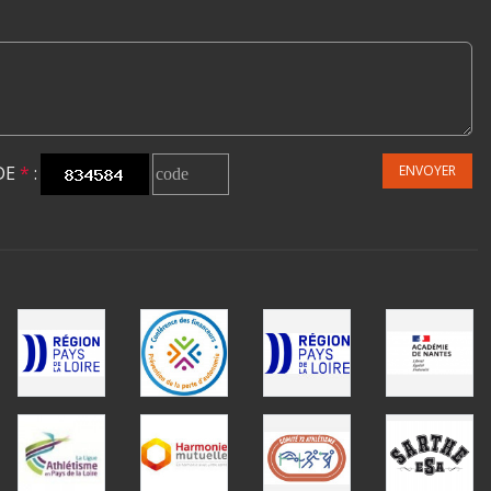
DE
*
:
ENVOYER