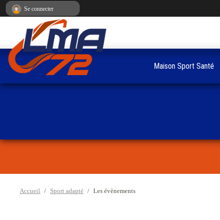
Panneau de gestion des cookies
Se connecter
Maison Sport Santé
Accueil
Sport adapté
Les évènements