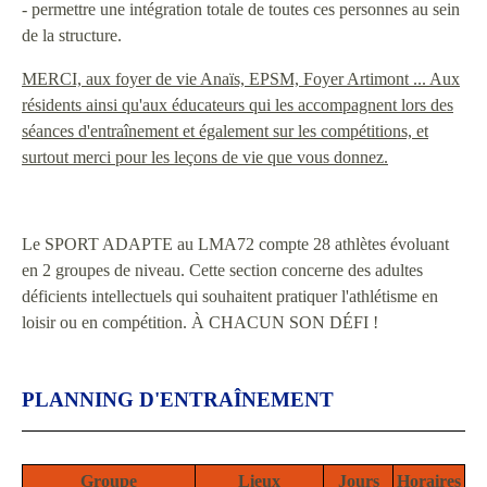
- permettre une intégration totale de toutes ces personnes au sein
de la structure.
MERCI, aux foyer de vie Anaïs, EPSM, Foyer Artimont ... Aux
résidents ainsi qu'aux éducateurs qui les accompagnent lors des
séances d'entraînement et également sur les compétitions, et
surtout merci pour les leçons de vie que vous donnez.
Le SPORT ADAPTE au LMA72 compte 28 athlètes évoluant
en 2 groupes de niveau. Cette section concerne des adultes
déficients intellectuels qui souhaitent pratiquer l'athlétisme en
loisir ou en compétition. À CHACUN SON DÉFI !
PLANNING D'ENTRAÎNEMENT
Groupe
Lieux
Jours
Horaires