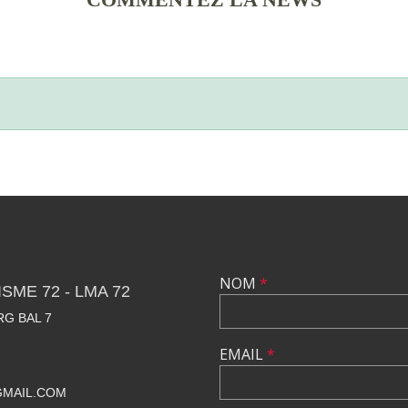
NOM
*
SME 72 - LMA 72
RG BAL 7
EMAIL
*
GMAIL.COM