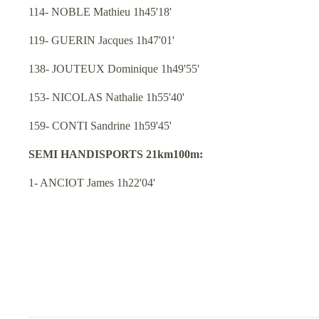
114- NOBLE Mathieu 1h45'18'
119- GUERIN Jacques 1h47'01'
138- JOUTEUX Dominique 1h49'55'
153- NICOLAS Nathalie 1h55'40'
159- CONTI Sandrine 1h59'45'
SEMI HANDISPORTS 21km100m:
1- ANCIOT James 1h22'04'