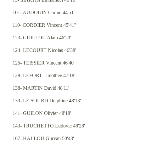
101- AUDOUIN Carine 44'51'
110- CORDIER Vincent 45'41''
123- GUILLOU Alain 46'29'
124- LECOURT Nicolas 46'38'
125- TEISSIER Vincent 46'40'
128- LEFORT Timothee 47'18'
138- MARTIN David 48'11'
139- LE SOURD Delphine 48'13'
141- GUILON Olivier 48'18'
143- TRUCHETTO Ludovic 48'28'
167- HALLOU Gurvan 50'43'