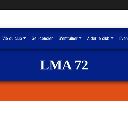
Vie du club
Se licencier
S'entraîner
Aider le club
Évén
LMA 72