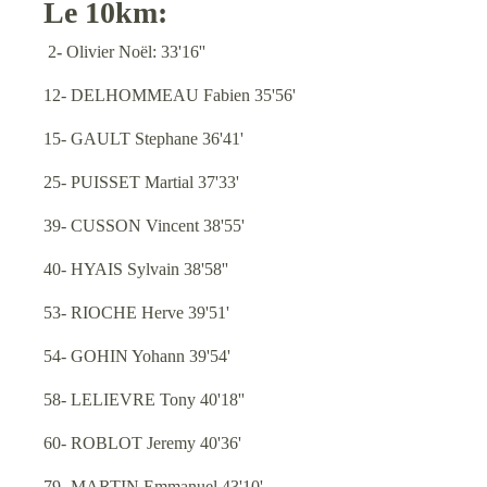
Le 10km:
2
-
Olivier Noël: 33'16''
12- DELHOMMEAU Fabien 35'56'
15- GAULT Stephane 36'41'
25- PUISSET Martial 37'33'
39- CUSSON Vincent 38'55'
40- HYAIS Sylvain 38'58''
53- RIOCHE Herve 39'51'
54- GOHIN Yohann 39'54'
58- LELIEVRE Tony 40'18''
60- ROBLOT Jeremy 40'36'
79- MARTIN Emmanuel 43'10'