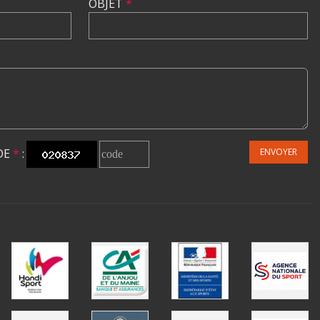
OBJET
*
DE
*
:
ENVOYER