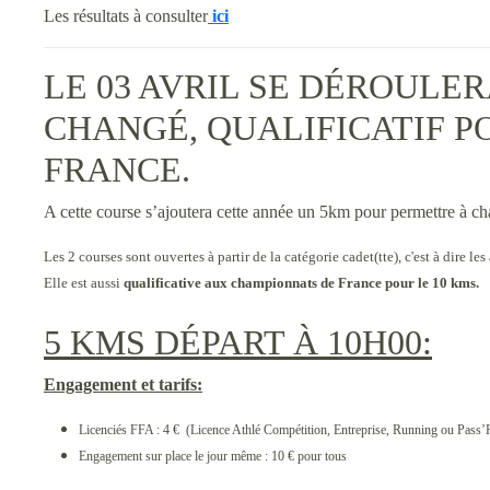
Les résultats à consulter
ici
LE 03 AVRIL SE DÉROULER
CHANGÉ, QUALIFICATIF 
FRANCE.
A cette course s’ajoutera cette année un 5km pour permettre à cha
Les 2 courses sont ouvertes à partir de la catégorie cadet(tte), c'est à dire le
Elle est aussi
qualificative aux championnats de France pour le 10 kms.
5 KMS DÉPART À 10H00:
Engagement et tarifs:
Licenciés FFA : 4 € (Licence Athlé Compétition, Entreprise, Running ou Pass
Engagement sur place le jour même : 10 € pour tous