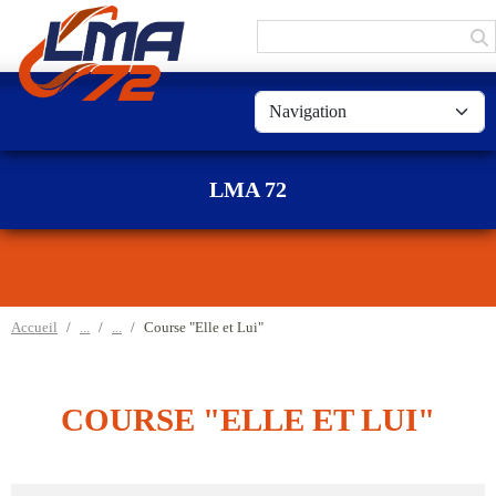
Panneau de gestion des cookies
LMA 72
Accueil
Course "Elle et Lui"
COURSE "ELLE ET LUI"