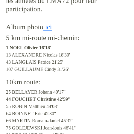
les athlètes du LMA72 pour leur
participation.
Album photo
ici
5 km mi-route mi-chemin:
1 NOEL Olivier 16'18'
13 ALEXANDRE Nicolas 18'30'
43 LANGLAIS Patrice 21'25'
107 GUILLAUME Cindy 31'26'
10km route:
25 BELLAYER Johann 40'17''
44 FOUCHET Christine 42'59''
55 ROBIN Matthieu 44'08''
64 BOINNET Eric 45'30''
66 MARTIN Romain-daniel 45'32''
75 GOLEJEWSKI Jean-louis 46'41''