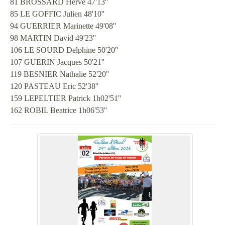
81 BROSSARD Herve 47'13''
85 LE GOFFIC Julien 48'10''
94 GUERRIER Marinette 49'08''
98 MARTIN David 49'23''
106 LE SOURD Delphine 50'20''
107 GUERIN Jacques 50'21''
119 BESNIER Nathalie 52'20''
120 PASTEAU Eric 52'38''
159 LEPELTIER Patrick 1h02'51''
162 ROBIL Beatrice 1h06'53''