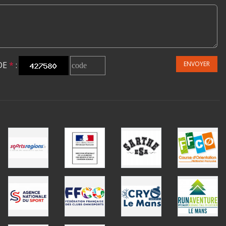
DE
*
:
ENVOYER