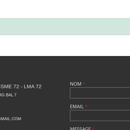
NOM
*
SME 72 - LMA 72
RG BAL 7
EMAIL
*
GMAIL.COM
MESSAGE
*