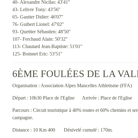
40- Alexandre Nicilas: 43'41''
43- Lelivre Tony: 43'56''
65- Gautier Didier: 46'07''
76- Guibert Lionel: 47'02''
93- Quettier Sébastien: 48'50''
107- Ferchaud Alain: 50'32''
113- Chautard Jean-Baptiste: 51'01''
125- Boinnet Eric: 53'51''
6ÈME FOULÉES DE LA VAL
Organisation : Association Alpes Mancelles Athletisme (FFA)
Départ : 10h30 Place de l'Eglise Arrivée : Place de l'Eglise
Parcours : Circuit touristique à 40% routes et 60% chemins et sen
campagne.
Distance : 10 Km 400 Dénivelé cumulé : 170m.