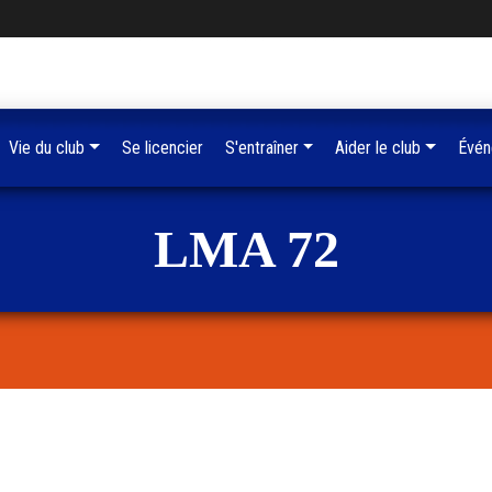
Vie du club
Se licencier
S'entraîner
Aider le club
Évén
LMA 72