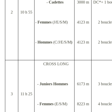
-
Cadettes
3000 m
DC*+ 1 bo
2
10 h 55
-
Femmes
(J/E/S/M)
4123 m
2 boucle
-
Hommes
(C/J/E/S/M
)
4123 m
2 boucle
CROSS LONG
-
Juniors
Hommes
6173 m
3 boucle
3
11 h 25
-
Femmes
(E/S/M)
8223 m
4 boucle