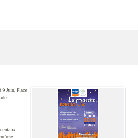
i 9 Juin, Place
lades
ementaux
 qu’une