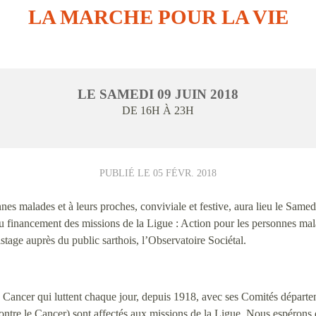
LA MARCHE POUR LA VIE
LE
SAMEDI
09
JUIN
2018
DE 16H À 23H
PUBLIÉ LE
05 FÉVR. 2018
s malades et à leurs proches, conviviale et festive, aura lieu le Samed
au financement des missions de la Ligue : Action pour les personnes ma
istage auprès du public sarthois, l’Observatoire Sociétal.
 le Cancer qui luttent chaque jour, depuis 1918, avec ses Comités départ
contre le Cancer) sont affectés aux missions de la Ligue. Nous espérons