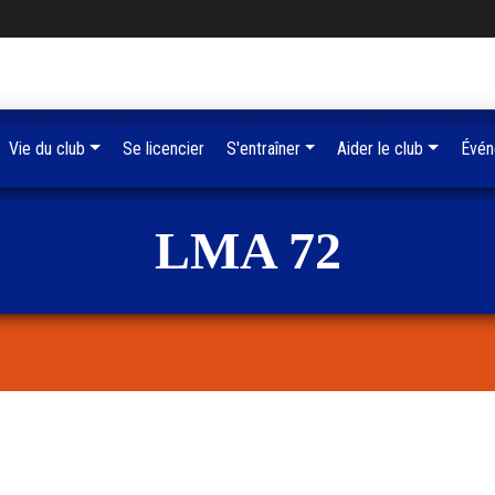
Vie du club
Se licencier
S'entraîner
Aider le club
Évén
LMA 72