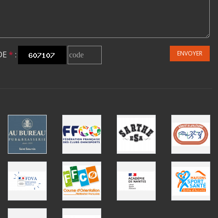
DE
*
:
ENVOYER