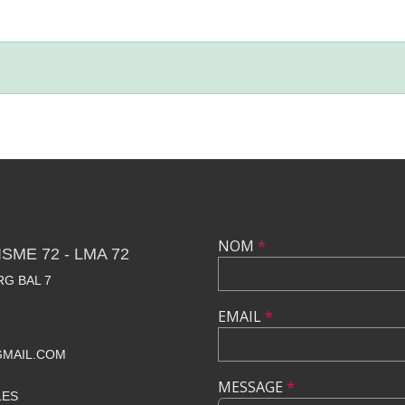
NOM
*
SME 72 - LMA 72
RG BAL 7
EMAIL
*
GMAIL.COM
MESSAGE
*
LES