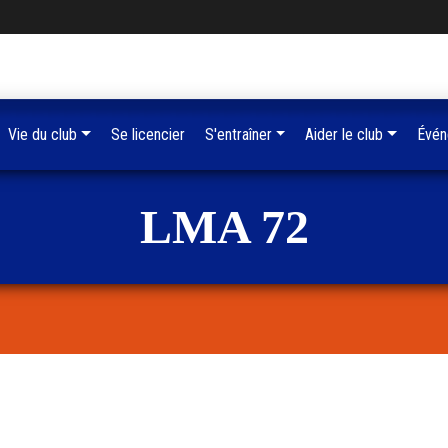
Vie du club
Se licencier
S'entraîner
Aider le club
Évén
LMA 72