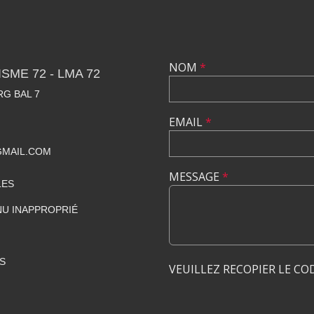
NOM
*
SME 72 - LMA 72
RG BAL 7
EMAIL
*
GMAIL.COM
MESSAGE
*
LES
U INAPPROPRIÉ
S
VEUILLEZ RECOPIER LE CO