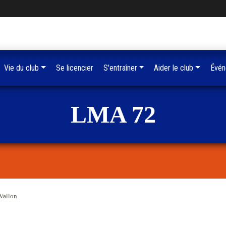
Vie du club
Se licencier
S'entraîner
Aider le club
Évén
LMA 72
 Vallon