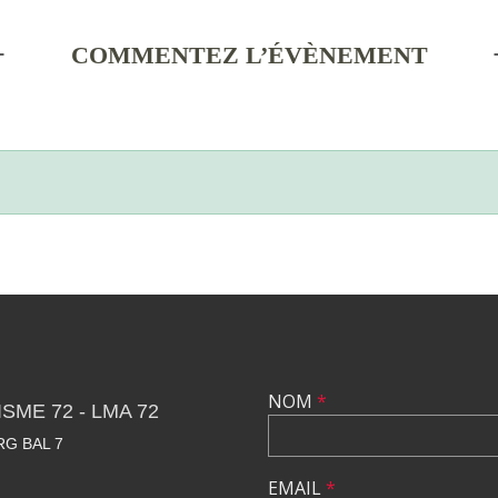
COMMENTEZ L’ÉVÈNEMENT
NOM
*
SME 72 - LMA 72
RG BAL 7
EMAIL
*