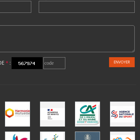
DE
*
:
ENVOYER