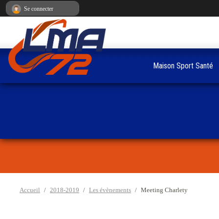
Panneau de gestion des cookies
Se connecter
Maison Sport Santé
Accueil
2018-2019
Les évènements
Meeting Charlety