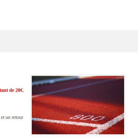
ant de 20€
.
 et un retour