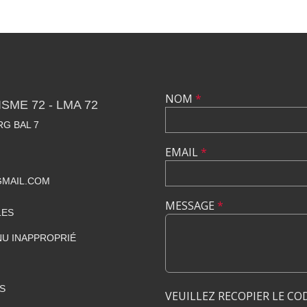
NOM
*
SME 72 - LMA 72
RG BAL 7
EMAIL
*
GMAIL.COM
MESSAGE
*
LES
U INAPPROPRIÉ
S
VEUILLEZ RECOPIER LE CO