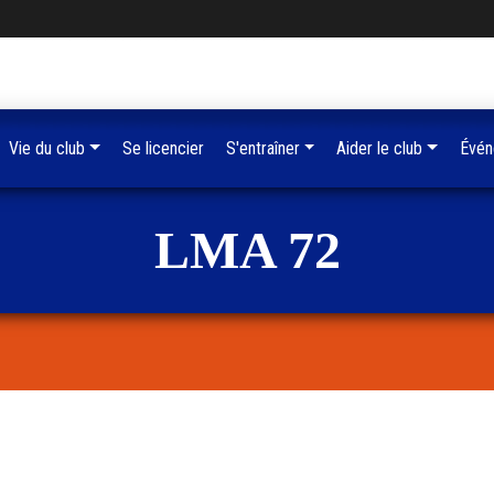
Vie du club
Se licencier
S'entraîner
Aider le club
Évén
LMA 72