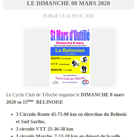
LE
DIMANCHE
08
MARS
2020
PUBLIÉ LE
24 FÉVR. 2020
Le Cyclo Club de Téloche organise le
DIMANCHE 8 mars
ème
2020 sa 15
BELINOISE
3 Circuits Route 45-75-98 km en direction du Belinois
et Sud Sarthe,
3 circuits VTT 25-36-58 km
3 circuits Marche 7-13-18 km
au départ de la salle