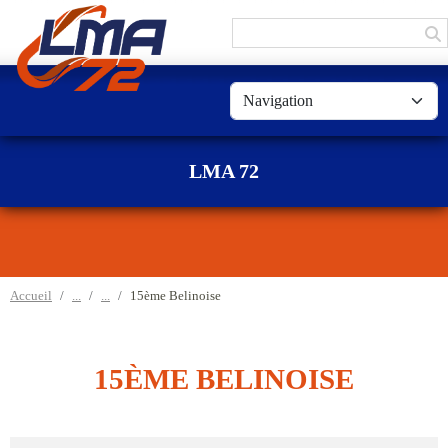
Panneau de gestion des cookies
LMA 72
Accueil
15ème Belinoise
15ÈME BELINOISE