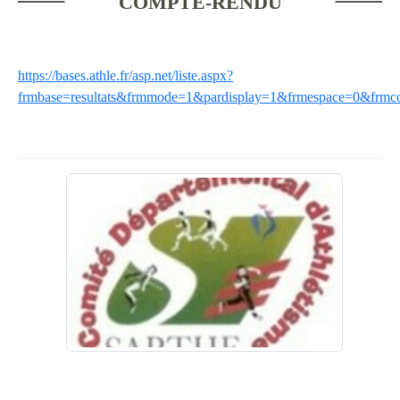
COMPTE-RENDU
https://bases.athle.fr/asp.net/liste.aspx?
frmbase=resultats&frmmode=1&pardisplay=1&frmespace=0&frmc