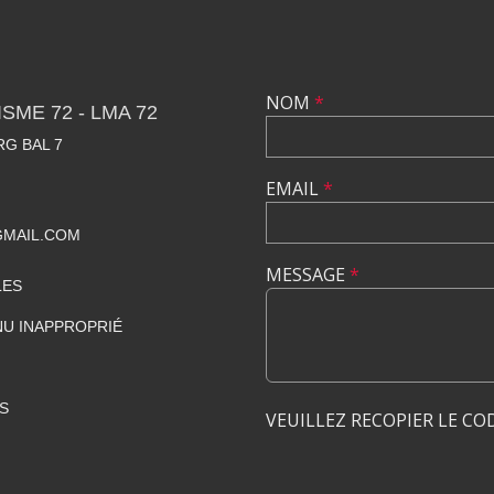
NOM
*
SME 72 - LMA 72
RG BAL 7
EMAIL
*
GMAIL.COM
MESSAGE
*
LES
U INAPPROPRIÉ
S
VEUILLEZ RECOPIER LE CO