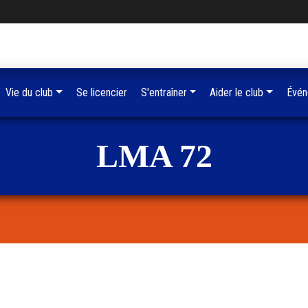
Vie du club
Se licencier
S'entraîner
Aider le club
Évén
LMA 72