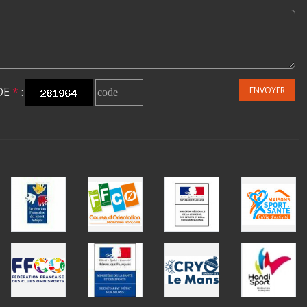
DE
*
:
ENVOYER