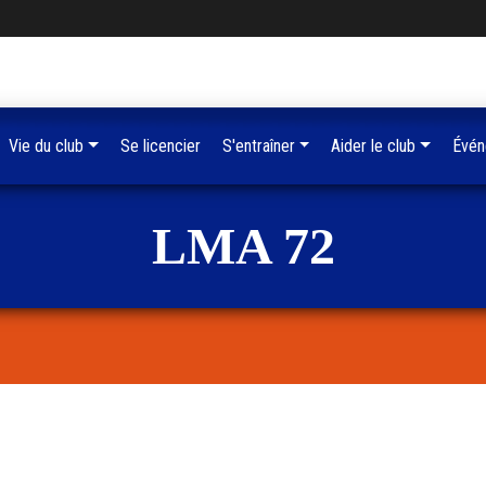
Vie du club
Se licencier
S'entraîner
Aider le club
Évén
LMA 72