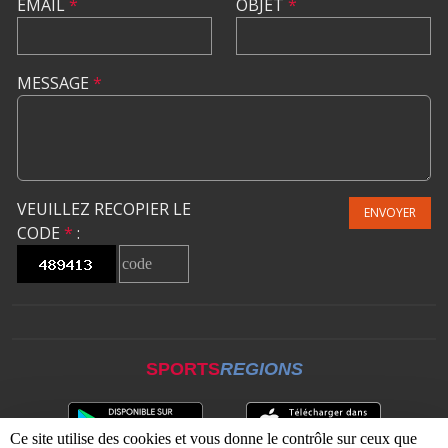
EMAIL
*
OBJET
*
MESSAGE
*
VEUILLEZ RECOPIER LE
ENVOYER
CODE
*
:
SPORTS
REGIONS
Ce site utilise des cookies et vous donne le contrôle sur ceux que