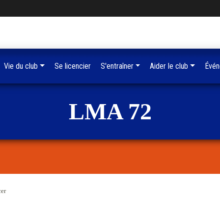
Vie du club
Se licencier
S'entraîner
Aider le club
Évén
LMA 72
cer