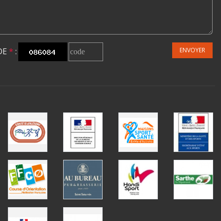
DE
*
:
ENVOYER