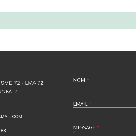
NOM
*
SME 72 - LMA 72
RG BAL 7
EMAIL
*
GMAIL.COM
MESSAGE
*
LES