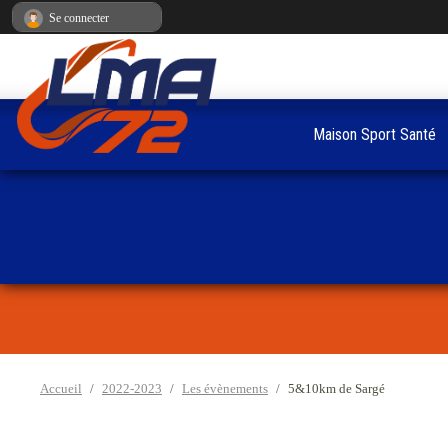
Panneau de gestion des cookies
Se connecter
Maison Sport Santé
Accueil
2022-2023
Les évènements
5&10km de Sargé