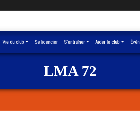
Vie du club
Se licencier
S'entraîner
Aider le club
Évén
LMA 72