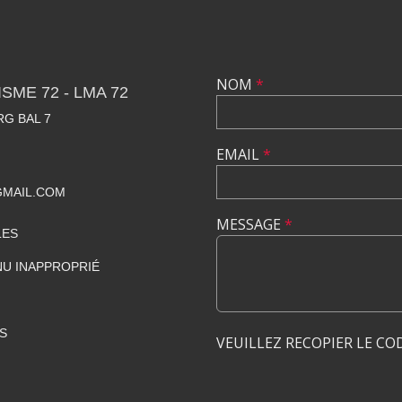
NOM
*
SME 72 - LMA 72
RG BAL 7
EMAIL
*
GMAIL.COM
MESSAGE
*
LES
U INAPPROPRIÉ
S
VEUILLEZ RECOPIER LE CO