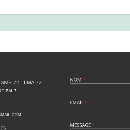
NOM
*
SME 72 - LMA 72
RG BAL 7
EMAIL
*
GMAIL.COM
MESSAGE
*
LES