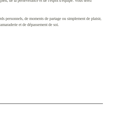
pied, de la persévérance et de l'esprit d'équipe. Vous serez
rds personnels, de moments de partage ou simplement de plaisir,
amaraderie et de dépassement de soi.