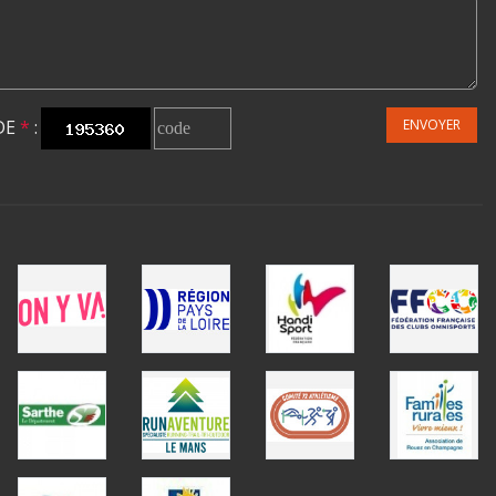
DE
*
:
ENVOYER