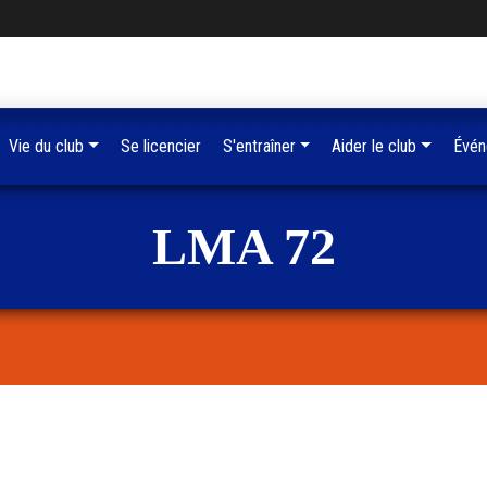
Vie du club
Se licencier
S'entraîner
Aider le club
Évén
LMA 72