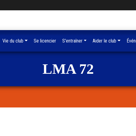
Vie du club
Se licencier
S'entraîner
Aider le club
Évén
LMA 72