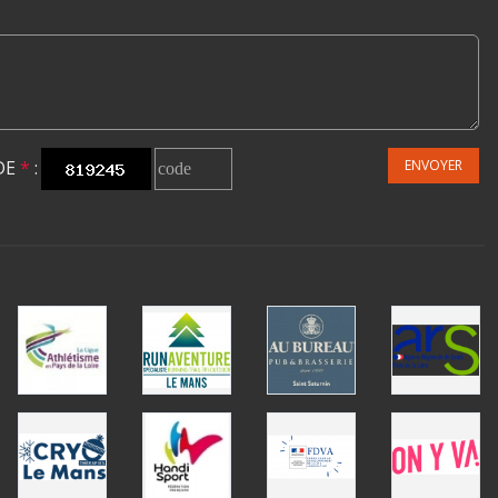
DE
*
:
ENVOYER