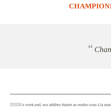
CHAMPIONN
Cha
🏃‍♀🏃‍♂Ce week-end, nos athlètes étaient au rendez-vous à la ma