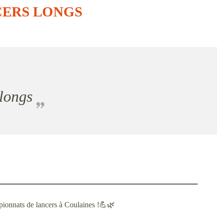
CERS LONGS
 longs
mpionnats de lancers à Coulaines !💪🌿