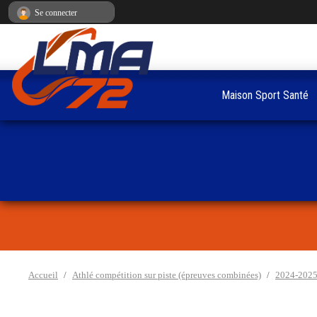
Panneau de gestion des cookies
Se connecter
Maison Sport Santé
Accueil
Athlé compétition sur piste (épreuves combinées)
2024-202