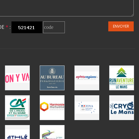
DE
*
:
ENVOYER