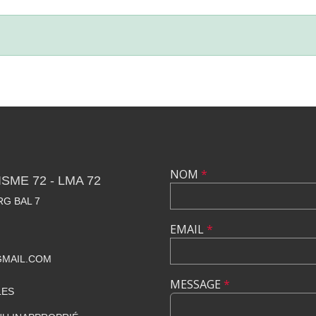
NOM
*
SME 72 - LMA 72
RG BAL 7
EMAIL
*
GMAIL.COM
MESSAGE
*
LES