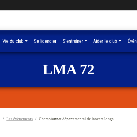
Vie du club
Se licencier
S'entraîner
Aider le club
Évén
LMA 72
5
Les évènements
Championnat départemental de lancers longs