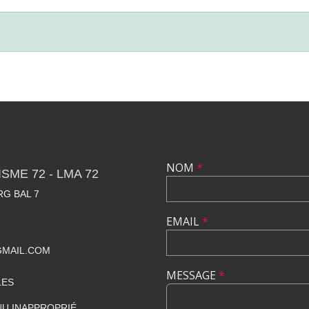
NOM
*
SME 72 - LMA 72
RG BAL 7
EMAIL
*
GMAIL.COM
MESSAGE
*
LES
U INAPPROPRIÉ