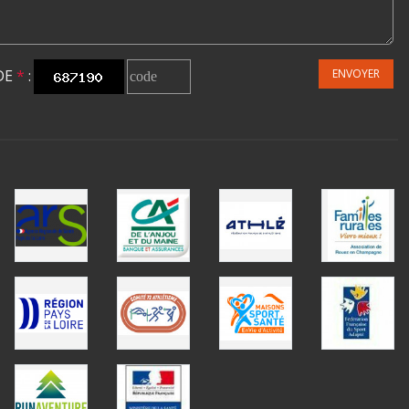
DE
*
:
ENVOYER