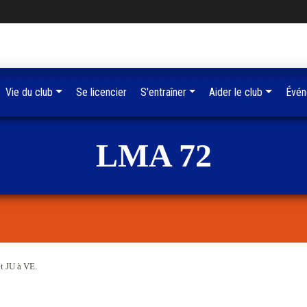
Vie du club
Se licencier
S'entraîner
Aider le club
Évén
LMA 72
t JU à VE.