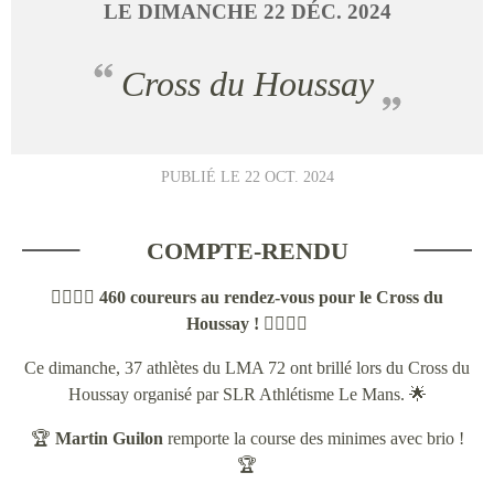
LE
DIMANCHE
22
DÉC.
2024
Cross du Houssay
PUBLIÉ LE
22 OCT. 2024
COMPTE-RENDU
🏃‍♂️🏃‍♀️
460 coureurs au rendez-vous pour le Cross du
Houssay !
🏃‍♂️🏃‍♀️
Ce dimanche, 37 athlètes du LMA 72 ont brillé lors du Cross du
Houssay organisé par SLR Athlétisme Le Mans. 🌟
🏆
Martin Guilon
remporte la course des minimes avec brio !
🏆