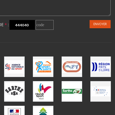
DE
*
:
ENVOYER