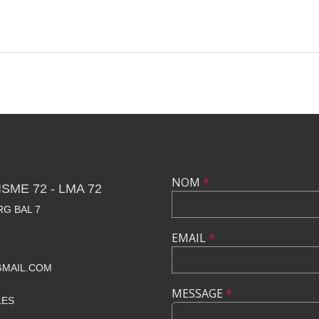
NOM
*
SME 72 - LMA 72
RG BAL 7
EMAIL
*
GMAIL.COM
MESSAGE
*
LES