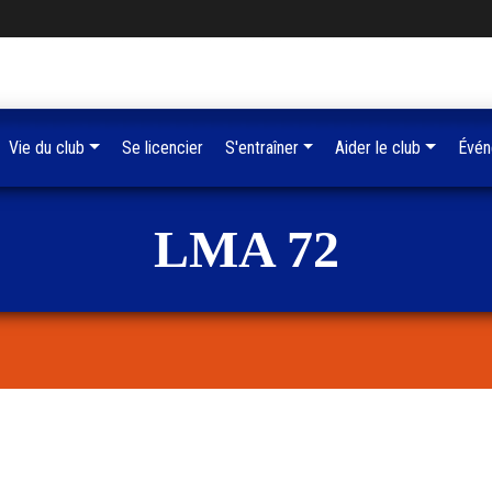
Vie du club
Se licencier
S'entraîner
Aider le club
Évén
LMA 72