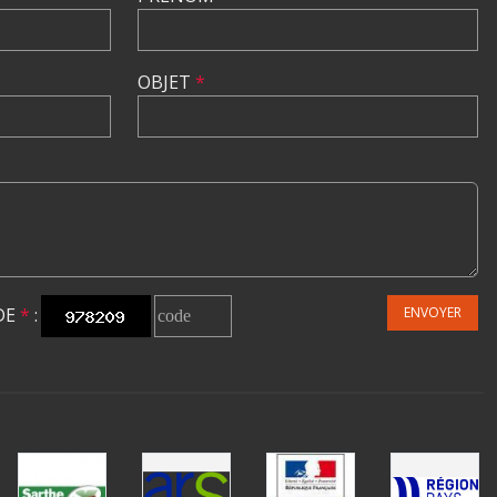
OBJET
*
DE
*
:
ENVOYER