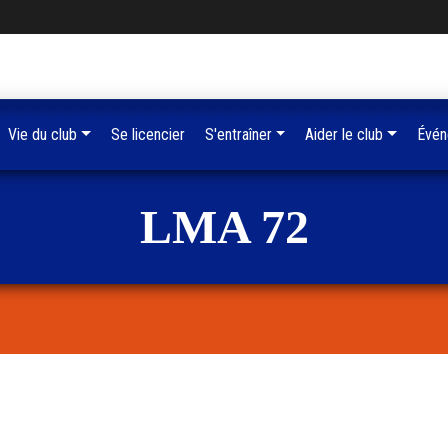
Vie du club
Se licencier
S'entraîner
Aider le club
Évén
LMA 72