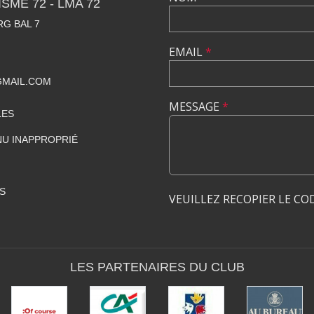
SME 72 - LMA 72
RG BAL 7
EMAIL
*
GMAIL.COM
MESSAGE
*
LES
U INAPPROPRIÉ
S
VEUILLEZ RECOPIER LE CO
LES PARTENAIRES DU CLUB