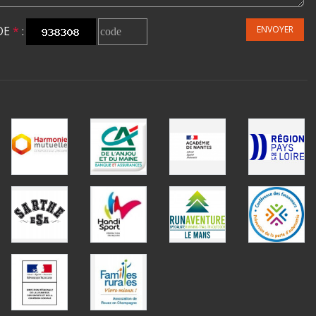
DE
*
:
ENVOYER