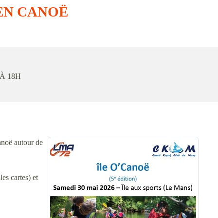
 EN CANOË
 À 18H
noë autour de
es cartes) et