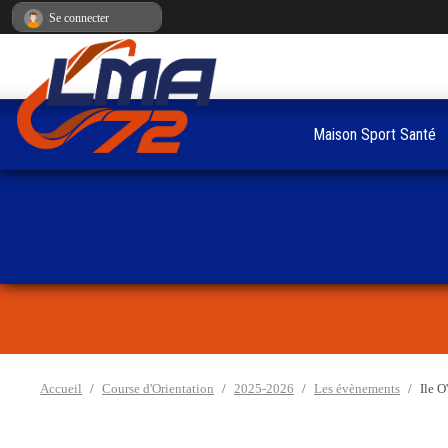
Panneau de gestion des cookies
Se connecter
Maison Sport Santé
Accueil
Course d'Orientation
2025-2026
Les évènements
Ile O