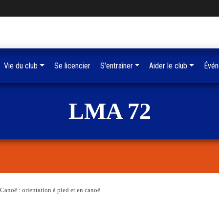
Vie du club
Se licencier
S'entraîner
Aider le club
Évén
LMA 72
'Canoë : orientation à pied et en canoë