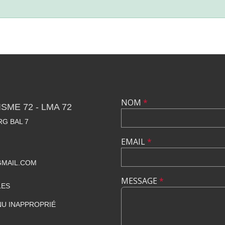
NOM
*
SME 72 - LMA 72
RG BAL 7
EMAIL
*
GMAIL.COM
MESSAGE
*
LES
U INAPPROPRIÉ