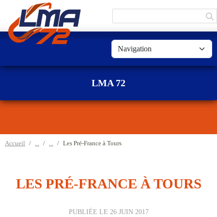
Panneau de gestion des cookies
LMA 72
Accueil
Les Pré-France à Tours
LES PRÉ-FRANCE À TOURS
PUBLIÉE LE
26 JUIN 2017