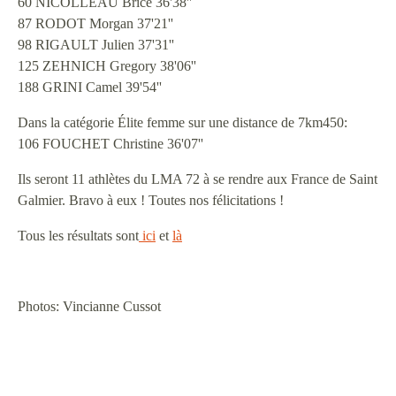
60 NICOLLEAU Brice 36'38''
87 RODOT Morgan 37'21''
98 RIGAULT Julien 37'31''
125 ZEHNICH Gregory 38'06''
188 GRINI Camel 39'54''
Dans la catégorie Élite femme sur une distance de 7km450:
106 FOUCHET Christine 36'07''
Ils seront 11 athlètes du LMA 72 à se rendre aux France de Saint
Galmier. Bravo à eux ! Toutes nos félicitations !
Tous les résultats sont
ici
et
là
Photos: Vincianne Cussot