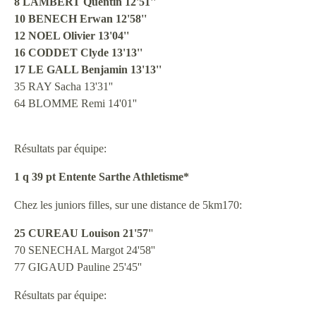
8 LAMBERT Quentin 12'51''
10 BENECH Erwan 12'58''
12 NOEL Olivier 13'04''
16 CODDET Clyde 13'13''
17 LE GALL Benjamin 13'13''
35 RAY Sacha 13'31''
64 BLOMME Remi 14'01''
Résultats par équipe:
1 q 39 pt Entente Sarthe Athletisme*
Chez les juniors filles, sur une distance de 5km170:
25 CUREAU Louison 21'57'
'
70 SENECHAL Margot 24'58''
77 GIGAUD Pauline 25'45''
Résultats par équipe: