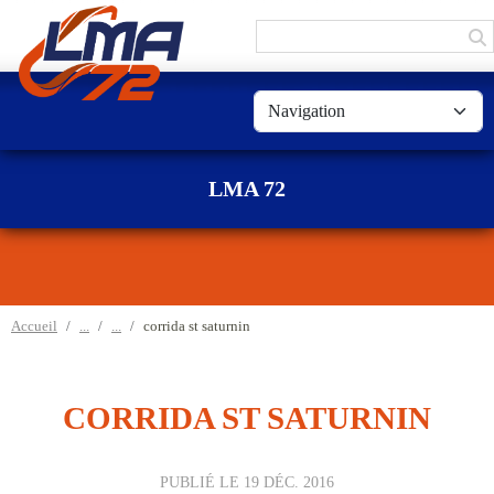
Panneau de gestion des cookies
LMA 72
Accueil
corrida st saturnin
CORRIDA ST SATURNIN
PUBLIÉ LE
19 DÉC. 2016