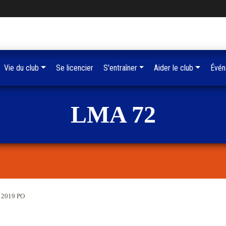
Vie du club
Se licencier
S'entraîner
Aider le club
Évén
LMA 72
e 2019 PO