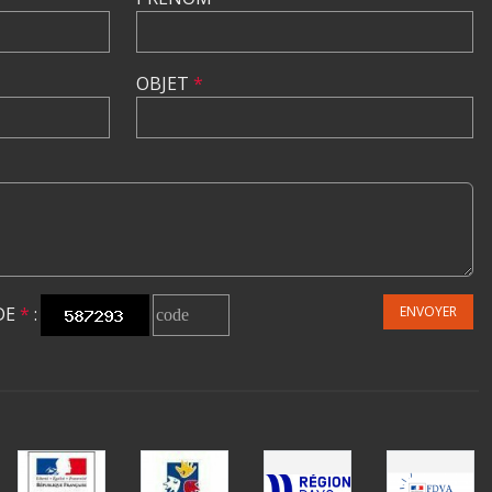
OBJET
*
DE
*
:
ENVOYER