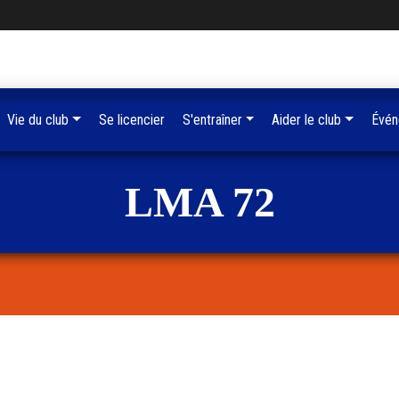
Vie du club
Se licencier
S'entraîner
Aider le club
Évén
LMA 72