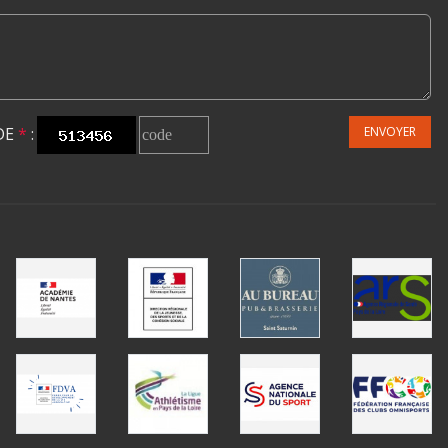
DE
*
:
ENVOYER