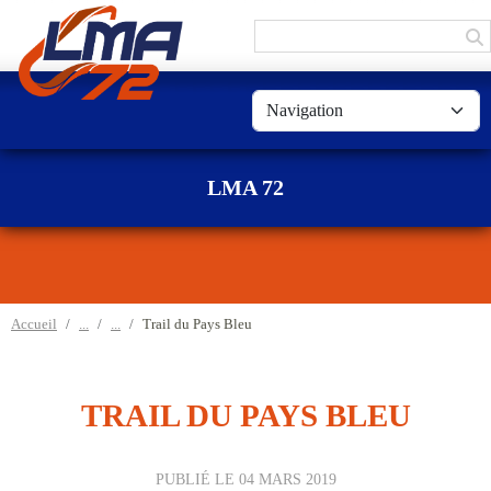
Panneau de gestion des cookies
LMA 72
Accueil
Trail du Pays Bleu
TRAIL DU PAYS BLEU
PUBLIÉ LE
04 MARS 2019