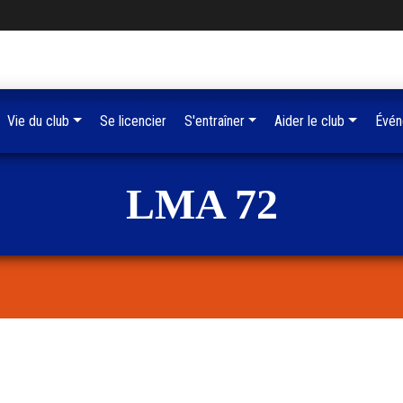
Vie du club
Se licencier
S'entraîner
Aider le club
Évén
LMA 72