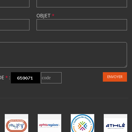
OBJET
*
DE
*
:
ENVOYER