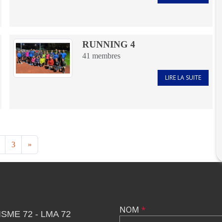
RUNNING 4
41
membres
LIRE LA SUITE
3
»
NOM
*
SME 72 - LMA 72