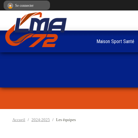
Panneau de gestion des cookies
Se connecter
Maison Sport Santé
Accueil
2024-2025
Les équipes